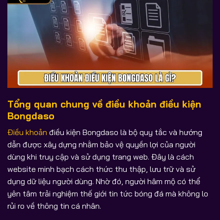
Tổng quan chung về điều khoản điều kiện
Bongdaso
Điều khoản
điều kiện Bongdaso là bộ quy tắc và hướng
dẫn được xây dựng nhằm bảo vệ quyền lợi của người
dùng khi truy cập và sử dụng trang web. Đây là cách
website minh bạch cách thức thu thập, lưu trữ và sử
dụng dữ liệu người dùng. Nhờ đó, người hâm mộ có thể
yên tâm trải nghiệm thế giới tin tức bóng đá mà không lo
rủi ro về thông tin cá nhân.