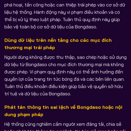
phá hoại, tấn công hoặc can thiệp trái phép vào cơ sở dữ
liệu hệ thống. Hành động này vi phạm điều khoản và có
thể bị xử lý theo luật pháp. Tuân thủ quy định này giúp
bảo vệ toàn bộ cơ sở dữ liệu của Bongdaso.
Dùng dữ liệu trên nền tảng cho các mục đích
thương mại trái phép
Người dùng không được thu thập, sao chép hoặc sử dụng
dữ liệu từ Bongdaso cho mục đích thương mại mà không
được phép. Vi phạm quy định này có thể ảnh hưởng đến
quyền lợi của trang tin tức bóng đá và các bên liên quan.
Tuân thủ điều khoản điều kiện giúp bảo vệ quyền sở hữu
trí tuệ và dữ liệu của Bongdaso.
Phát tán thông tin sai lệch về Bongdaso hoặc nội
dung phạm pháp
Hệ thống cũng nghiêm cấm người xem đăng tải, chia sẻ