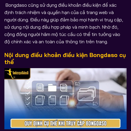
Bongdaso cũng sử dụng điều khoản điều kiện để xác
định trách nhiệm và quyền hạn của cả trang web và
người dùng. Điều này giúp đảm bảo mọi hành vi truy cập,
sử dụng nội dung đều hợp pháp và minh bạch. Nhờ đó,
cộng đồng người hâm mộ túc cầu có thể tin tưởng vào
độ chính xác và an toàn của thông tin trên trang.
Nội dung điều khoản điều kiện Bongdaso cụ
thể