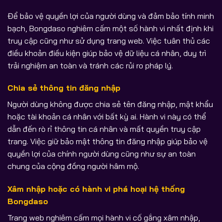
Để bảo vệ quyền lợi của người dùng và đảm bảo tính minh
bạch, Bongdaso nghiêm cấm một số hành vi nhất định khi
truy cập cũng như sử dụng trang web. Việc tuân thủ các
điều khoản điều kiện giúp bảo vệ dữ liệu cá nhân, duy trì
trải nghiệm an toàn và tránh các rủi ro pháp lý.
Chia sẻ thông tin đăng nhập
Người dùng không được chia sẻ tên đăng nhập, mật khẩu
hoặc tài khoản cá nhân với bất kỳ ai. Hành vi này có thể
dẫn đến rò rỉ thông tin cá nhân và mất quyền truy cập
trang. Việc giữ bảo mật thông tin đăng nhập giúp bảo vệ
quyền lợi của chính người dùng cũng như sự an toàn
chung của cộng đồng người hâm mộ.
Xâm nhập hoặc có hành vi phá hoại hệ thống
Bongdaso
Trang web nghiêm cấm mọi hành vi cố gắng xâm nhập,